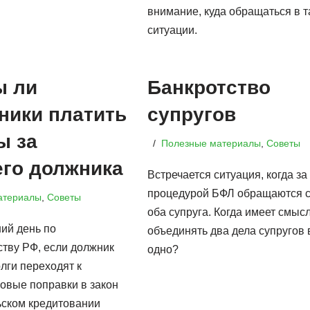
внимание, куда обращаться в т
ситуации.
ы ли
Банкротство
ники платить
супругов
ы за
Полезные материалы
,
Советы
го должника
Встречается ситуация, когда за
процедурой БФЛ обращаются с
атериалы
,
Советы
оба супруга. Когда имеет смыс
ий день по
объединять два дела супругов 
ству РФ, если должник
одно?
олги переходят к
Новые поправки в закон
ьском кредитовании