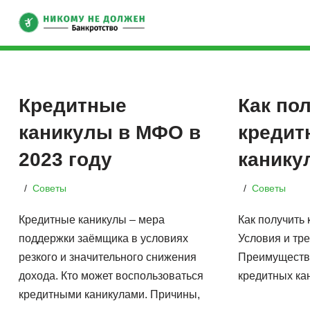
Skip
to
content
Кредитные
Как по
каникулы в МФО в
кредит
2023 году
канику
Советы
Советы
Кредитные каникулы – мера
Как получить
поддержки заёмщика в условиях
Условия и тр
резкого и значительного снижения
Преимущества
дохода. Кто может воспользоваться
кредитных ка
кредитными каникулами. Причины,