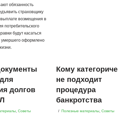
ают обязанность
едъявить страховщику
 выплате возмещения в
ия потребительского
правки будут касаться
 у умершего оформлено
жизни.
документы
Кому категориче
для
не подходит
ия долгов
процедура
ФЛ
банкротства
атериалы
,
Советы
Полезные материалы
,
Советы