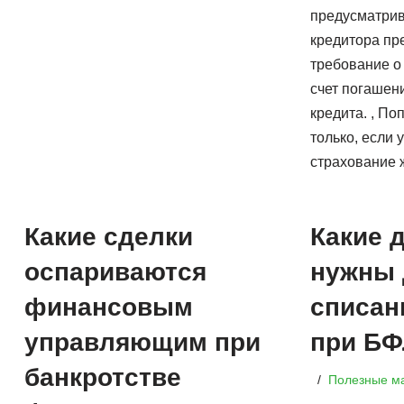
предусматрив
кредитора пр
требование о
счет погашен
кредита. , По
только, если
страхование 
Какие сделки
Какие 
оспариваются
нужны 
финансовым
списан
управляющим при
при Б
банкротстве
Полезные м