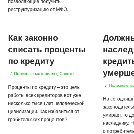
позволяющие получить
реструктуризацию от МФО.
Как законно
Должн
списать проценты
наслед
по кредиту
кредит
умерше
Полезные материалы
,
Советы
Полезные м
Проценты по кредиту – это цель
работы всех кредиторов вот уже
На сегодняшн
несколько тысяч лет человеческой
законодатель
цивилизации. Как избавиться от
умирает, то д
грабительских процентов?
наследнику. 
о потребител