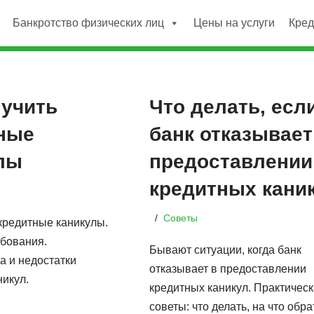
Банкротство физических лиц
Цены на услуги
Кре
лучить
Что делать, есл
ные
банк отказывает
лы
предоставлении
кредитных кани
Советы
 кредитные каникулы.
ебования.
Бывают ситуации, когда банк
 и недостатки
отказывает в предоставлении
никул.
кредитных каникул. Практичес
советы: что делать, на что обра