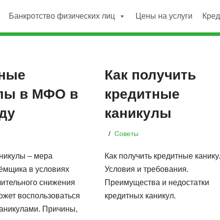
Банкротство физических лиц
Цены на услуги
Кре
ные
Как получить
лы в МФО в
кредитные
оду
каникулы
Советы
никулы – мера
Как получить кредитные канику
ёмщика в условиях
Условия и требования.
чительного снижения
Преимущества и недостатки
может воспользоваться
кредитных каникул.
аникулами. Причины,