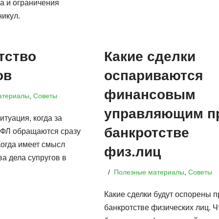
 и ограничения
никул.
тство
Какие сделки
ов
оспариваются
финансовым
атериалы
,
Советы
управляющим п
итуация, когда за
банкротстве
ФЛ обращаются сразу
Когда имеет смысл
физ.лиц
а дела супругов в
Полезные материалы
,
Советы
Какие сделки будут оспорены п
банкротстве физических лиц. Ч