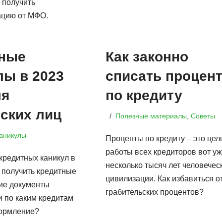
 получить
ацию от МФО.
ные
Как законно
лы в 2023
списать процен
ля
по кредиту
ских лиц
Полезные материалы
,
Советы
аникулы
Проценты по кредиту – это цел
работы всех кредиторов вот у
кредитных каникул в
несколько тысяч лет человечес
к получить кредитные
цивилизации. Как избавиться о
кие документы
грабительских процентов?
и по каким кредитам
ормление?