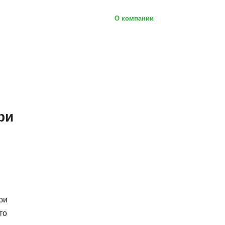
О компании
ри
ри
то