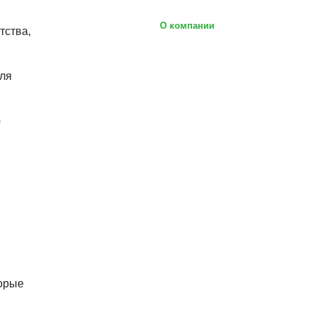
О компании
тства,
для
ю
торые