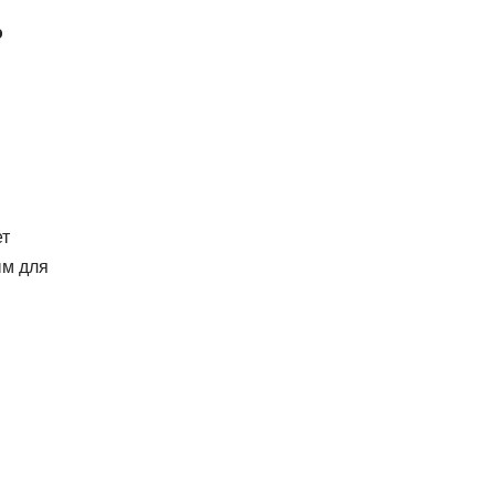
ю
ет
ым для